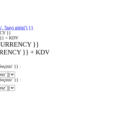
'bayi girişi') }}
CY }}
}} + KDV
CURRENCY }}
RENCY }} + KDV
iniz' }} :
iniz' }} :