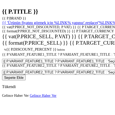
{{ P.TITLE }}
{{ P.BRAND }}
{{ 'Ürünün fiyatını görmek için %LINK% yapınız'.replace('%LINK%', 
{{ vat(P.PRICE_NOT_DISCOUNTED, P.VAT) }}
{{ P.TARGET_CURREN
{{ format(P.PRICE_NOT_DISCOUNTED) }}
{{ P.TARGET_CURRENCY 
{{ vat(P.PRICE_SELL, P.VAT) }}
{{ P.TARGET_
{{ format(P.PRICE_SELL) }}
{{ P.TARGET_CUR
{{ P.DISCOUNT_PERCENT }}
%
İndirim
{{ P.VARIANT_FEATURE1_TITLE ? P.VARIANT_FEATURE1_TITLE : 'Seç
{{ P.VARIANT_FEATURE2_TITLE ? P.VARIANT_FEATURE2_TITLE : 'Seç
Sepete Ekle
Tükendi
Gelince Haber Ver
Gelince Haber Ver