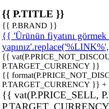
{{ P.TITLE }}
{{ P.BRAND }}
{{ 'Ürünün fiyatını görme
yapınız'.replace('%LINK%', '
{{ vat(P.PRICE_NOT_DISCOU
P.TARGET_CURRENCY }}
{{ format(P.PRICE_NOT_DI
P.TARGET_CURRENCY }} +
{{ vat(P.PRICE_SELL, P
P.TARGET_CURRENCY