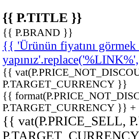
{{ P.TITLE }}
{{ P.BRAND }}
{{ 'Ürünün fiyatını görme
yapınız'.replace('%LINK%', '
{{ vat(P.PRICE_NOT_DISCOU
P.TARGET_CURRENCY }}
{{ format(P.PRICE_NOT_DI
P.TARGET_CURRENCY }} +
{{ vat(P.PRICE_SELL, P
P.TARGET_CURRENCY