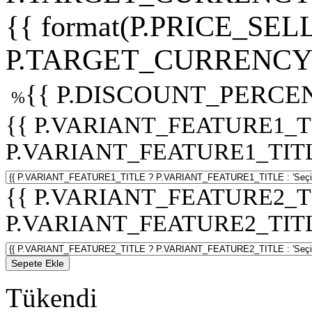
{{ format(P.PRICE_SELL
P.TARGET_CURRENCY 
{{ P.DISCOUNT_PERCEN
%
{{ P.VARIANT_FEATURE1_T
P.VARIANT_FEATURE1_TITLE :
{{ P.VARIANT_FEATURE2_T
P.VARIANT_FEATURE2_TITLE :
Sepete Ekle
Tükendi