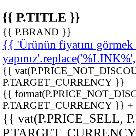
{{ P.TITLE }}
{{ P.BRAND }}
{{ 'Ürünün fiyatını görme
yapınız'.replace('%LINK%', '
{{ vat(P.PRICE_NOT_DISCOU
P.TARGET_CURRENCY }}
{{ format(P.PRICE_NOT_DI
P.TARGET_CURRENCY }} +
{{ vat(P.PRICE_SELL, P
P.TARGET_CURRENCY