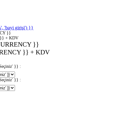
'bayi girişi') }}
CY }}
}} + KDV
CURRENCY }}
RENCY }} + KDV
iniz' }} :
iniz' }} :