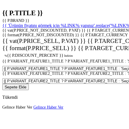
{{ P.TITLE }}
{{ P.BRAND }}
{{ 'Ürünün fiyatını görmek için %LINK% yapınız'.replace('%LINK%', 
{{ vat(P.PRICE_NOT_DISCOUNTED, P.VAT) }}
{{ P.TARGET_CURREN
{{ format(P.PRICE_NOT_DISCOUNTED) }}
{{ P.TARGET_CURRENCY 
{{ vat(P.PRICE_SELL, P.VAT) }}
{{ P.TARGET_
{{ format(P.PRICE_SELL) }}
{{ P.TARGET_CUR
{{ P.DISCOUNT_PERCENT }}
%
İndirim
{{ P.VARIANT_FEATURE1_TITLE ? P.VARIANT_FEATURE1_TITLE : 'Seç
{{ P.VARIANT_FEATURE2_TITLE ? P.VARIANT_FEATURE2_TITLE : 'Seç
Sepete Ekle
Tükendi
Gelince Haber Ver
Gelince Haber Ver