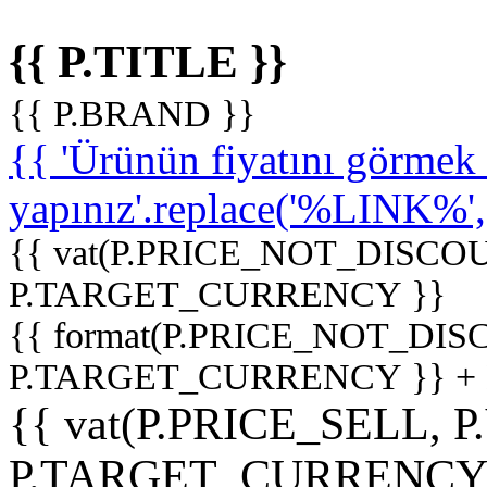
{{ P.TITLE }}
{{ P.BRAND }}
{{ 'Ürünün fiyatını görme
yapınız'.replace('%LINK%', '
{{ vat(P.PRICE_NOT_DISCOU
P.TARGET_CURRENCY }}
{{ format(P.PRICE_NOT_DI
P.TARGET_CURRENCY }} +
{{ vat(P.PRICE_SELL, P
P.TARGET_CURRENCY