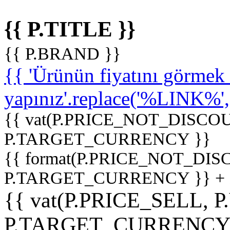
{{ P.TITLE }}
{{ P.BRAND }}
{{ 'Ürünün fiyatını görme
yapınız'.replace('%LINK%', '
{{ vat(P.PRICE_NOT_DISCOU
P.TARGET_CURRENCY }}
{{ format(P.PRICE_NOT_DI
P.TARGET_CURRENCY }} +
{{ vat(P.PRICE_SELL, P
P.TARGET_CURRENCY