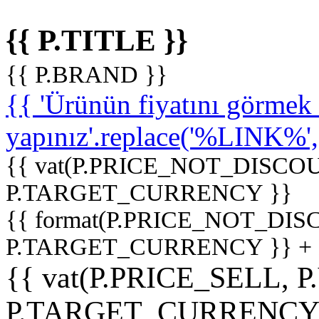
{{ P.TITLE }}
{{ P.BRAND }}
{{ 'Ürünün fiyatını görme
yapınız'.replace('%LINK%', '
{{ vat(P.PRICE_NOT_DISCOU
P.TARGET_CURRENCY }}
{{ format(P.PRICE_NOT_DI
P.TARGET_CURRENCY }} +
{{ vat(P.PRICE_SELL, P
P.TARGET_CURRENCY