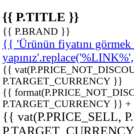
{{ P.TITLE }}
{{ P.BRAND }}
{{ 'Ürünün fiyatını görme
yapınız'.replace('%LINK%', '
{{ vat(P.PRICE_NOT_DISCOU
P.TARGET_CURRENCY }}
{{ format(P.PRICE_NOT_DI
P.TARGET_CURRENCY }} +
{{ vat(P.PRICE_SELL, P
P.TARGET_CURRENCY