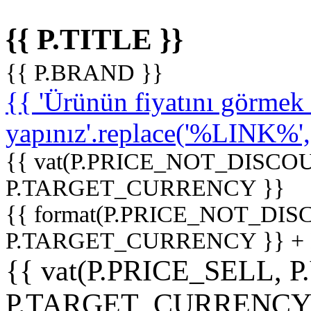
{{ P.TITLE }}
{{ P.BRAND }}
{{ 'Ürünün fiyatını görme
yapınız'.replace('%LINK%', '
{{ vat(P.PRICE_NOT_DISCOU
P.TARGET_CURRENCY }}
{{ format(P.PRICE_NOT_DI
P.TARGET_CURRENCY }} +
{{ vat(P.PRICE_SELL, P
P.TARGET_CURRENCY