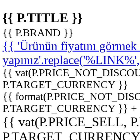
{{ P.TITLE }}
{{ P.BRAND }}
{{ 'Ürünün fiyatını görme
yapınız'.replace('%LINK%', '
{{ vat(P.PRICE_NOT_DISCOU
P.TARGET_CURRENCY }}
{{ format(P.PRICE_NOT_DI
P.TARGET_CURRENCY }} +
{{ vat(P.PRICE_SELL, P
P.TARGET_CURRENCY