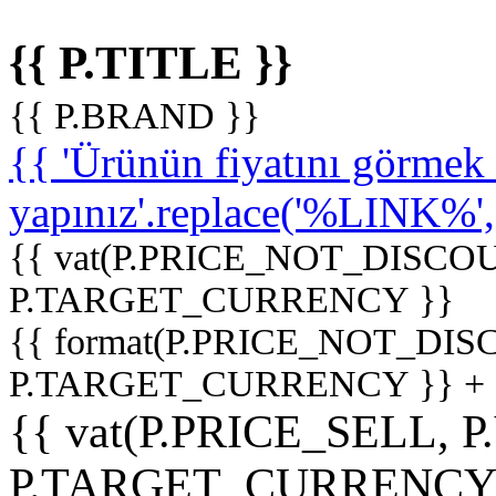
{{ P.TITLE }}
{{ P.BRAND }}
{{ 'Ürünün fiyatını görme
yapınız'.replace('%LINK%', '
{{ vat(P.PRICE_NOT_DISCOU
P.TARGET_CURRENCY }}
{{ format(P.PRICE_NOT_DI
P.TARGET_CURRENCY }} +
{{ vat(P.PRICE_SELL, P
P.TARGET_CURRENCY