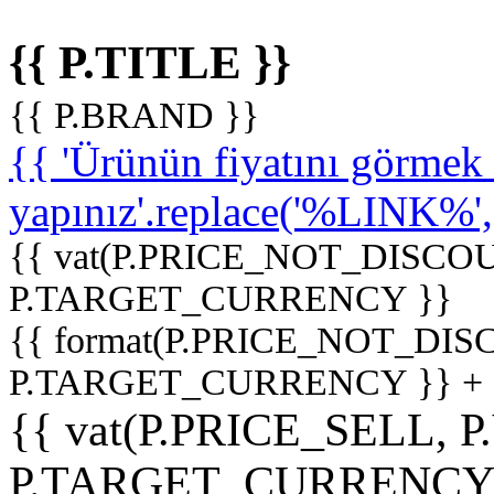
{{ P.TITLE }}
{{ P.BRAND }}
{{ 'Ürünün fiyatını görme
yapınız'.replace('%LINK%', '
{{ vat(P.PRICE_NOT_DISCOU
P.TARGET_CURRENCY }}
{{ format(P.PRICE_NOT_DI
P.TARGET_CURRENCY }} +
{{ vat(P.PRICE_SELL, P
P.TARGET_CURRENCY