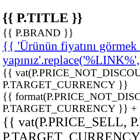
{{ P.TITLE }}
{{ P.BRAND }}
{{ 'Ürünün fiyatını görme
yapınız'.replace('%LINK%', '
{{ vat(P.PRICE_NOT_DISCOU
P.TARGET_CURRENCY }}
{{ format(P.PRICE_NOT_DI
P.TARGET_CURRENCY }} +
{{ vat(P.PRICE_SELL, P
P.TARGET_CURRENCY