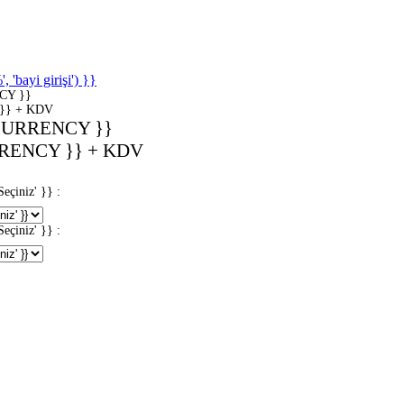
'bayi girişi') }}
CY }}
}} + KDV
CURRENCY }}
RENCY }} + KDV
iniz' }} :
iniz' }} :