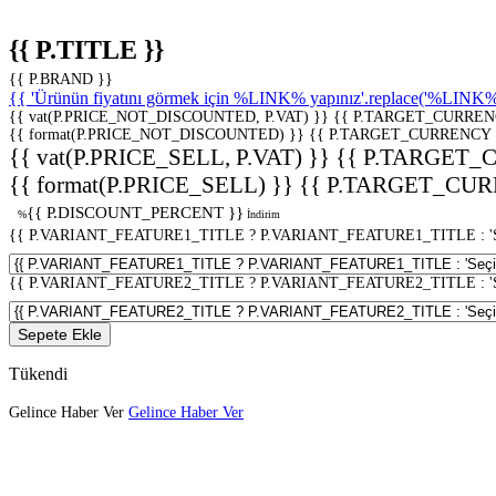
{{ P.TITLE }}
{{ P.BRAND }}
{{ 'Ürünün fiyatını görmek için %LINK% yapınız'.replace('%LINK%', 
{{ vat(P.PRICE_NOT_DISCOUNTED, P.VAT) }}
{{ P.TARGET_CURREN
{{ format(P.PRICE_NOT_DISCOUNTED) }}
{{ P.TARGET_CURRENCY 
{{ vat(P.PRICE_SELL, P.VAT) }}
{{ P.TARGET_
{{ format(P.PRICE_SELL) }}
{{ P.TARGET_CUR
{{ P.DISCOUNT_PERCENT }}
%
İndirim
{{ P.VARIANT_FEATURE1_TITLE ? P.VARIANT_FEATURE1_TITLE : 'Seç
{{ P.VARIANT_FEATURE2_TITLE ? P.VARIANT_FEATURE2_TITLE : 'Seç
Sepete Ekle
Tükendi
Gelince Haber Ver
Gelince Haber Ver