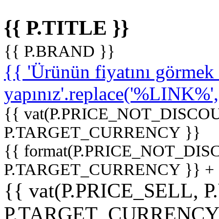
{{ P.TITLE }}
{{ P.BRAND }}
{{ 'Ürünün fiyatını görme
yapınız'.replace('%LINK%', '
{{ vat(P.PRICE_NOT_DISCOU
P.TARGET_CURRENCY }}
{{ format(P.PRICE_NOT_DI
P.TARGET_CURRENCY }} +
{{ vat(P.PRICE_SELL, P
P.TARGET_CURRENCY