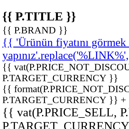
{{ P.TITLE }}
{{ P.BRAND }}
{{ 'Ürünün fiyatını görme
yapınız'.replace('%LINK%', '
{{ vat(P.PRICE_NOT_DISCOU
P.TARGET_CURRENCY }}
{{ format(P.PRICE_NOT_DI
P.TARGET_CURRENCY }} +
{{ vat(P.PRICE_SELL, P
P.TARGET_CURRENCY