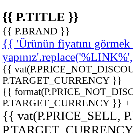
{{ P.TITLE }}
{{ P.BRAND }}
{{ 'Ürünün fiyatını görme
yapınız'.replace('%LINK%', '
{{ vat(P.PRICE_NOT_DISCOU
P.TARGET_CURRENCY }}
{{ format(P.PRICE_NOT_DI
P.TARGET_CURRENCY }} +
{{ vat(P.PRICE_SELL, P
P.TARGET_CURRENCY