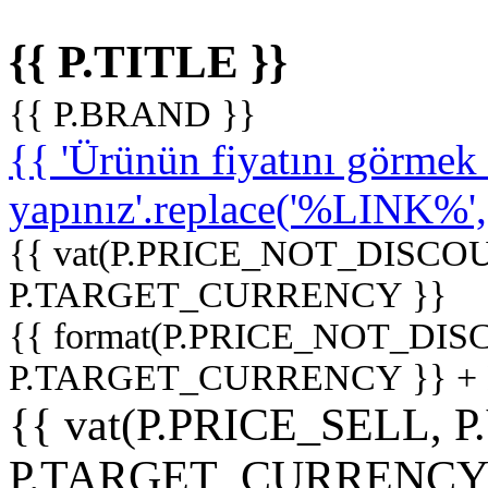
{{ P.TITLE }}
{{ P.BRAND }}
{{ 'Ürünün fiyatını görme
yapınız'.replace('%LINK%', '
{{ vat(P.PRICE_NOT_DISCOU
P.TARGET_CURRENCY }}
{{ format(P.PRICE_NOT_DI
P.TARGET_CURRENCY }} +
{{ vat(P.PRICE_SELL, P
P.TARGET_CURRENCY