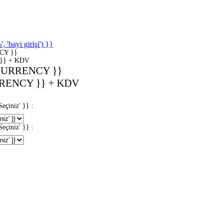
'bayi girişi') }}
CY }}
}} + KDV
CURRENCY }}
RENCY }} + KDV
iniz' }} :
iniz' }} :