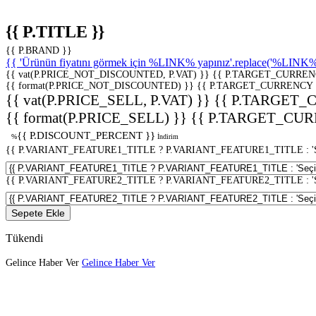
{{ P.TITLE }}
{{ P.BRAND }}
{{ 'Ürünün fiyatını görmek için %LINK% yapınız'.replace('%LINK%', 
{{ vat(P.PRICE_NOT_DISCOUNTED, P.VAT) }}
{{ P.TARGET_CURREN
{{ format(P.PRICE_NOT_DISCOUNTED) }}
{{ P.TARGET_CURRENCY 
{{ vat(P.PRICE_SELL, P.VAT) }}
{{ P.TARGET_
{{ format(P.PRICE_SELL) }}
{{ P.TARGET_CUR
{{ P.DISCOUNT_PERCENT }}
%
İndirim
{{ P.VARIANT_FEATURE1_TITLE ? P.VARIANT_FEATURE1_TITLE : 'Seç
{{ P.VARIANT_FEATURE2_TITLE ? P.VARIANT_FEATURE2_TITLE : 'Seç
Sepete Ekle
Tükendi
Gelince Haber Ver
Gelince Haber Ver