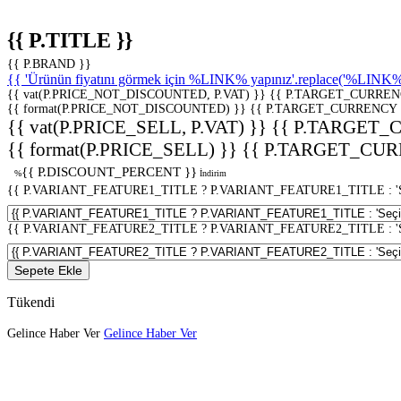
{{ P.TITLE }}
{{ P.BRAND }}
{{ 'Ürünün fiyatını görmek için %LINK% yapınız'.replace('%LINK%', 
{{ vat(P.PRICE_NOT_DISCOUNTED, P.VAT) }}
{{ P.TARGET_CURREN
{{ format(P.PRICE_NOT_DISCOUNTED) }}
{{ P.TARGET_CURRENCY 
{{ vat(P.PRICE_SELL, P.VAT) }}
{{ P.TARGET_
{{ format(P.PRICE_SELL) }}
{{ P.TARGET_CUR
{{ P.DISCOUNT_PERCENT }}
%
İndirim
{{ P.VARIANT_FEATURE1_TITLE ? P.VARIANT_FEATURE1_TITLE : 'Seç
{{ P.VARIANT_FEATURE2_TITLE ? P.VARIANT_FEATURE2_TITLE : 'Seç
Sepete Ekle
Tükendi
Gelince Haber Ver
Gelince Haber Ver