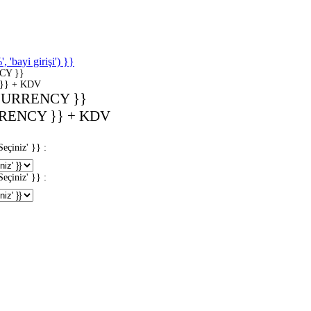
'bayi girişi') }}
CY }}
}} + KDV
CURRENCY }}
RENCY }} + KDV
iniz' }} :
iniz' }} :