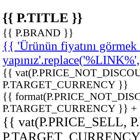
{{ P.TITLE }}
{{ P.BRAND }}
{{ 'Ürünün fiyatını görme
yapınız'.replace('%LINK%', '
{{ vat(P.PRICE_NOT_DISCOU
P.TARGET_CURRENCY }}
{{ format(P.PRICE_NOT_DI
P.TARGET_CURRENCY }} +
{{ vat(P.PRICE_SELL, P
P.TARGET_CURRENCY