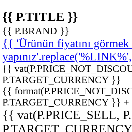
{{ P.TITLE }}
{{ P.BRAND }}
{{ 'Ürünün fiyatını görme
yapınız'.replace('%LINK%', '
{{ vat(P.PRICE_NOT_DISCOU
P.TARGET_CURRENCY }}
{{ format(P.PRICE_NOT_DI
P.TARGET_CURRENCY }} +
{{ vat(P.PRICE_SELL, P
P.TARGET_CURRENCY