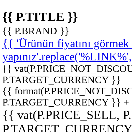
{{ P.TITLE }}
{{ P.BRAND }}
{{ 'Ürünün fiyatını görme
yapınız'.replace('%LINK%', '
{{ vat(P.PRICE_NOT_DISCOU
P.TARGET_CURRENCY }}
{{ format(P.PRICE_NOT_DI
P.TARGET_CURRENCY }} +
{{ vat(P.PRICE_SELL, P
P.TARGET_CURRENCY