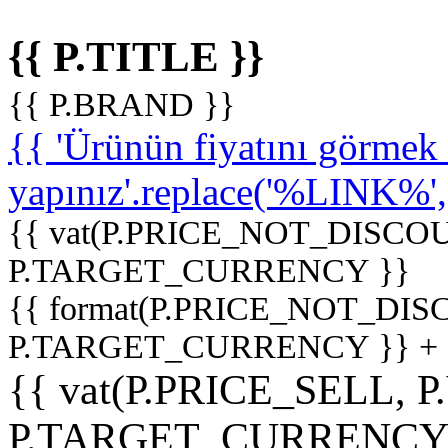
{{ P.TITLE }}
{{ P.BRAND }}
{{ 'Ürünün fiyatını görme
yapınız'.replace('%LINK%', '
{{ vat(P.PRICE_NOT_DISCOU
P.TARGET_CURRENCY }}
{{ format(P.PRICE_NOT_DI
P.TARGET_CURRENCY }} +
{{ vat(P.PRICE_SELL, P
P.TARGET_CURRENCY