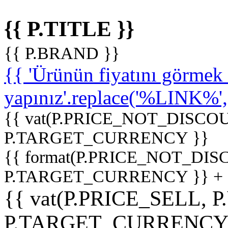
{{ P.TITLE }}
{{ P.BRAND }}
{{ 'Ürünün fiyatını görme
yapınız'.replace('%LINK%', '
{{ vat(P.PRICE_NOT_DISCOU
P.TARGET_CURRENCY }}
{{ format(P.PRICE_NOT_DI
P.TARGET_CURRENCY }} +
{{ vat(P.PRICE_SELL, P
P.TARGET_CURRENCY