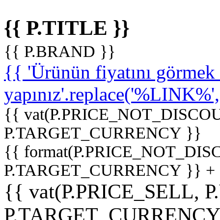
{{ P.TITLE }}
{{ P.BRAND }}
{{ 'Ürünün fiyatını görme
yapınız'.replace('%LINK%', '
{{ vat(P.PRICE_NOT_DISCOU
P.TARGET_CURRENCY }}
{{ format(P.PRICE_NOT_DI
P.TARGET_CURRENCY }} +
{{ vat(P.PRICE_SELL, P
P.TARGET_CURRENCY