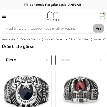
Benzersiz Parçalar Eşsiz
ANI'LAR
0
Ara
Anasayfa
Gümüş Yüzük
Anı Yüzükleri
Okul Yüzükleri
Askeri Ok
Ürün Liste görseli
Filtre
Sırala