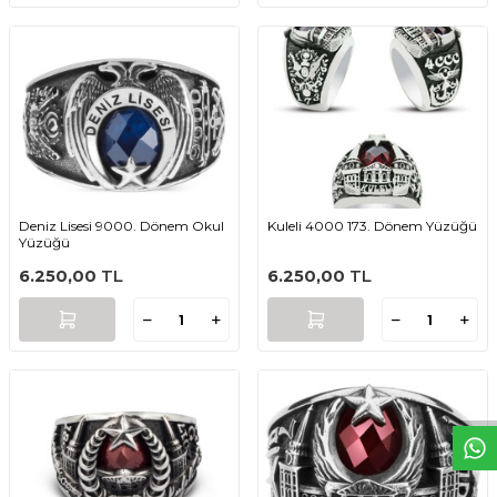
Deniz Lisesi 9000. Dönem Okul
Kuleli 4000 173. Dönem Yüzüğü
Yüzüğü
6.250,00
TL
6.250,00
TL
W
h
t
s
a
p
p
D
e
s
e
H
a
t
t