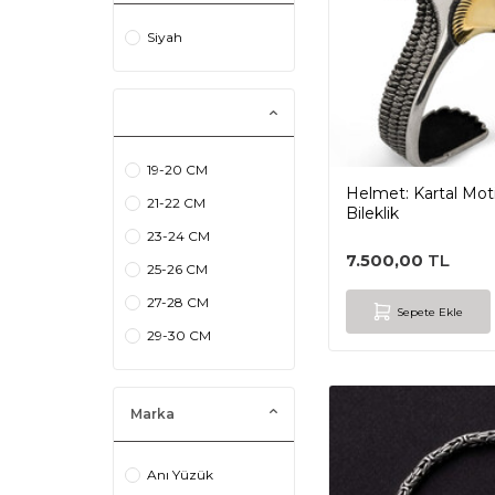
Siyah
19-20 CM
Helmet: Kartal Mot
21-22 CM
Bileklik
23-24 CM
7.500,00
TL
25-26 CM
27-28 CM
Sepete Ekle
29-30 CM
Marka
Anı Yüzük