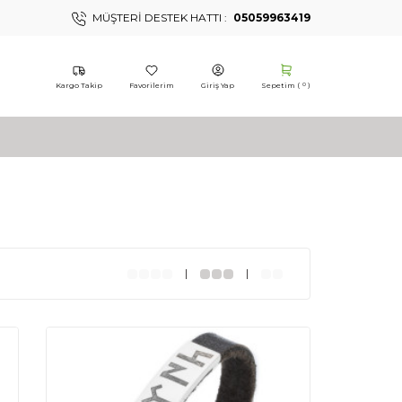
MÜŞTERI DESTEK HATTI :
05059963419
Kargo Takip
Favorilerim
Giriş Yap
Sepetim (
)
0