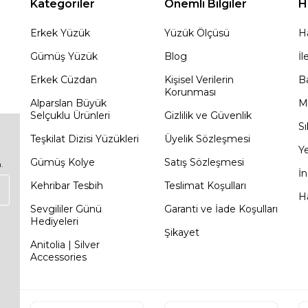
Kategoriler
Önemli Bilgiler
H
Erkek Yüzük
Yüzük Ölçüsü
H
Gümüş Yüzük
Blog
İl
Erkek Cüzdan
Kişisel Verilerin
Ba
Korunması
Alparslan Büyük
M
Selçuklu Ürünleri
Gizlilik ve Güvenlik
Sı
Teşkilat Dizisi Yüzükleri
Üyelik Sözleşmesi
Ye
Gümüş Kolye
Satış Sözleşmesi
.
İn
Kehribar Tesbih
Teslimat Koşulları
Ha
Sevgililer Günü
Garanti ve İade Koşulları
Hediyeleri
Şikayet
Anitolia | Silver
Accessories