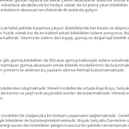
erkeklere alınabilecek bir hediye olarak da ön plana çıkan bileklikler 
keklerin aksesuar tercihlerinde ilk sıralarda geliyor.
irçok farklı şekilde karşımıza çıkıyor. Bilekliklerde her kesim ve düş
zük olarak biz de en kaliteli erkek bileklikleri sizlere sunuyoruz. B
e kalitedir. Sitemizde sizlere deri kayışlı, gümüş ve doğal taşlı bilekl
 gibi gümüş bileklikler de 925 ayar gümüş kalitesiyle sizlere sunulma
amamlayan gümüş aksesuarlı erkek bileklik modellerimiz de bulunmakta
r yöntemi ile eklenen bu yazıların silinme ihtimali bulunmamaktadır.
dellerden oluşmaktadır. Mineli modellerde ortada Kayı Boyu, Selçuklu k
 kırmızı ve yeşil renk seçenekli ürünler de bulanmaktadır. Minesiz e
r.
ik modelleri ile olağanüstü bir birleşim yaşamasını sağlamaktadır. Geneld
şık bileklikler ile bütünleştirilebilmektedir. Büyük Selçuklu Devletinin 
neği sunan deri bileklikler şıklığını kusursuz bir şekilde tamamlamak 