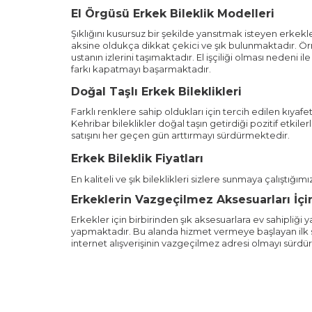
El Örgüsü Erkek Bileklik Modelleri
Şıklığını kusursuz bir şekilde yansıtmak isteyen erkekle
aksine oldukça dikkat çekici ve şık bulunmaktadır. Ö
ustanın izlerini taşımaktadır. El işçiliği olması neden
farkı kapatmayı başarmaktadır.
Doğal Taşlı Erkek Bileklikleri
Farklı renklere sahip oldukları için tercih edilen kıyaf
Kehribar bileklikler doğal taşın getirdiği pozitif etkil
satışını her geçen gün arttırmayı sürdürmektedir.
Erkek Bileklik Fiyatları
En kaliteli ve şık bileklikleri sizlere sunmaya çalıştığımız 
Erkeklerin Vazgeçilmez Aksesuarları İçi
Erkekler için birbirinden şık aksesuarlara ev sahipliğ
yapmaktadır. Bu alanda hizmet vermeye başlayan ilk sit
internet alışverişinin vazgeçilmez adresi olmayı sürdü