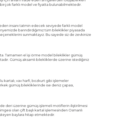
birçok farklı model ve fiyatta bulunabilmektedir.
ünceden insanı tatmin edecek seviyede farklı model
ünyemizde barındırdığımız tüm bileklikler piyasada
ik seçeneklerini sunmaktayız. Bu sayede siz de zevkinize
kta. Tamamen el işi örme model bileklikler gümüş
dır. Gümüş aksamlı bilekliklerde üzerine istediğiniz
artalı, vav harfi, bozkurt gibi işlemeler
rkek gümüş bilekliklerinde ise deniz çapası,
e deri üzerine gümüş işlemeli motiflerin iliştirilmesi
simgesi olan çift başlı kartal işlemesinden Osmanlı
isteyen baylara hitap etmektedir.