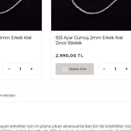
8mm Erkek Kral
925 Ayar Gümüş 2mm Erkek Kral
Zincir Bileklik
2.990,00
TL
Sepete Ekle
maktadır.
ayan erkekler için ön plana çıkan aksesuarlardan biri de bileklikler o
leklikler günlük hayatta da dikkat çeken aksesuarlar arasında. Bunlar 