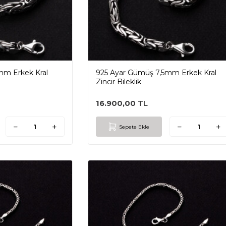
m Erkek Kral
925 Ayar Gümüş 7,5mm Erkek Kral
Zincir Bileklik
16.900,00
TL
Sepete Ekle