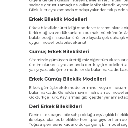
sadece görüntü amaçlı da kullanılabilmektedir. Ayrıca 
Bileklikler aynı zamanda modayı yakından takip eden er
Erkek Bileklik Modelleri
Erkek bileklikler üretildiği madde ve tasarım olarak b
farklı mağaza ve dükkanlarda bulmak mümkündür. Anı Yü
bulabileceğiniz sıradan ürünlere kıyasla çok daha şık v
uygun modeli bulabileceksiniz!
Gümüş Erkek Bileklikleri
Sitemizde gümüşten ürettiğimiz diğer tüm aksesuarlar
üretim olurken aynı zamanda deri kayışlı modelleri t
yazıyı yazabildiğimiz modeller de bulunmaktadır. Laze
Erkek Gümüş Bileklik Modelleri
Erkek gümüş bileklik modelleri mineli veya minesiz mo
bulunmaktadır. Genelde mavi mineli olan bu modellerde
Göktürkçe Türk, Kayı arması gibi çeşitler yer almaktadı
Deri Erkek Bileklikleri
Derinin tek başına bile sahip olduğu eşsiz şıklık bilekl
ile oluşturulan bu bileklikler hem spor giysiler hem de 
Tuğrası işlemesine kadar oldukça geniş bir model seçe