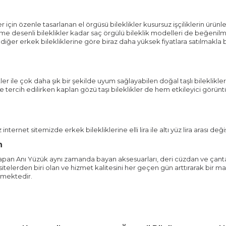
r için özenle tasarlanan el örgüsü bileklikler kusursuz işçiliklerin ürünl
rme desenli bileklikler kadar saç örgülü bileklik modelleri de beğeni
i ile diğer erkek bilekliklerine göre biraz daha yüksek fiyatlara satılma
etler ile çok daha şık bir şekilde uyum sağlayabilen doğal taşlı bileklik
erle tercih edilirken kaplan gözü taşı bileklikler de hem etkileyici görü
internet sitemizde erkek bilekliklerine elli lira ile altı yüz lira arası değiş
n
i yapan Anı Yüzük aynı zamanda bayan aksesuarları, deri cüzdan ve çanta
elerden biri olan ve hizmet kalitesini her geçen gün arttırarak bir ma
rmektedir.