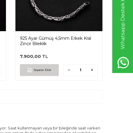
Whatsapp Destek Hattı
925 Ayar Gümüş 4,5mm Erkek Kral
Zincir Bileklik
7.900,00
TL
Sepete Ekle
luyor. Saat kullanmayan veya bir bileğinde saat varken
kişi için anlam ifade eden simgelerden oluşabilirken