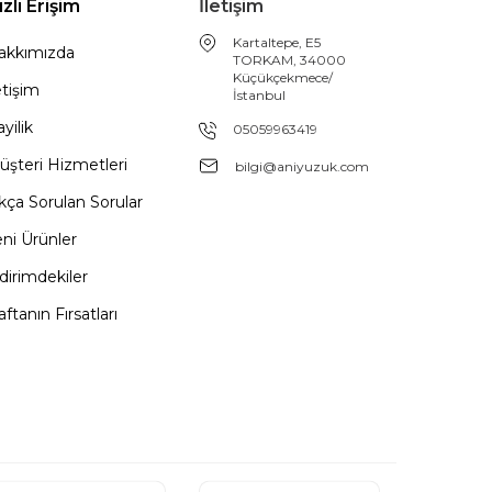
ızlı Erişim
İletişim
Kartaltepe, E5
akkımızda
TORKAM, 34000
Küçükçekmece/
etişim
İstanbul
yilik
05059963419
üşteri Hizmetleri
bilgi@aniyuzuk.com
kça Sorulan Sorular
ni Ürünler
dirimdekiler
ftanın Fırsatları