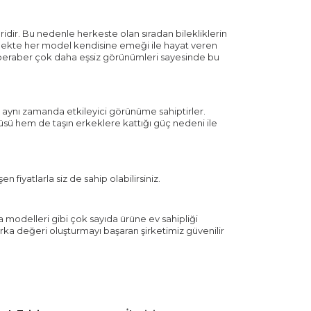
eridir. Bu nedenle herkeste olan sıradan bilekliklerin
lmekte her model kendisine emeği ile hayat veren
kla beraber çok daha eşsiz görünümleri sayesinde bu
ler aynı zamanda etkileyici görünüme sahiptirler.
ntüsü hem de taşın erkeklere kattığı güç nedeni ile
en fiyatlarla siz de sahip olabilirsiniz.
 modelleri gibi çok sayıda ürüne ev sahipliği
rka değeri oluşturmayı başaran şirketimiz güvenilir