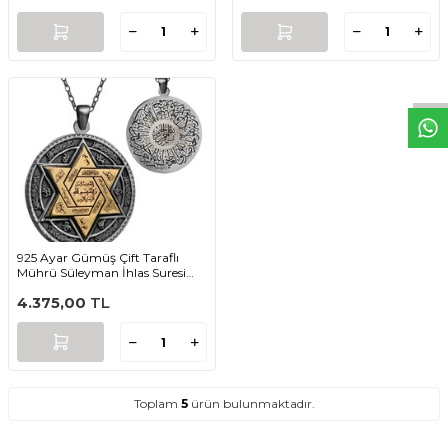
W
h
t
s
a
p
p
D
e
s
e
H
a
t
t
925 Ayar Gümüş Çift Taraflı
Mührü Süleyman İhlas Suresi
Bayan Kolye
4.375,00
TL
Toplam
5
ürün bulunmaktadır.