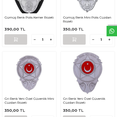
W
h
t
s
a
p
p
D
e
s
e
H
a
t
t
Gümüş Renk Polis Kemer Rozeti
Gümüş Renk Mini Polis Cüzdan
Rozeti
390,00
TL
350,00
TL
Gri Renk Yeni Özel Güvenlik Mini
Gri Renk Yeni Özel Güvenlik
Cüzdan Rozeti
Cüzdan Rozeti
350,00
TL
350,00
TL