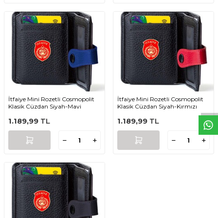
W
h
t
s
a
p
p
D
e
s
e
H
a
t
t
İtfaiye Mini Rozetli Cosmopolit
İtfaiye Mini Rozetli Cosmopolit
Klasik Cüzdan Siyah-Mavi
Klasik Cüzdan Siyah-Kırmızı
1.189,99
TL
1.189,99
TL