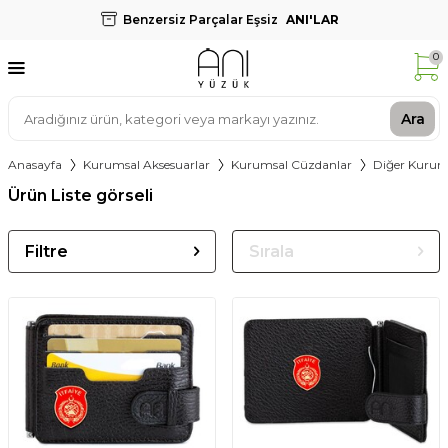
Benzersiz Parçalar Eşsiz
ANI'LAR
0
Ara
Anasayfa
Kurumsal Aksesuarlar
Kurumsal Cüzdanlar
Diğer Kurum
Ürün Liste görseli
Filtre
Sırala