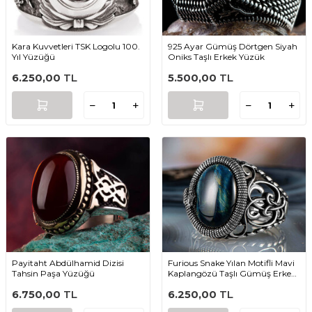
Kara Kuvvetleri TSK Logolu 100.
925 Ayar Gümüş Dörtgen Siyah
Yıl Yüzüğü
Oniks Taşlı Erkek Yüzük
6.250,00
TL
5.500,00
TL
Payitaht Abdülhamid Dizisi
Furious Snake Yılan Motifli Mavi
Tahsin Paşa Yüzüğü
Kaplangözü Taşlı Gümüş Erkek
Yüzük
6.750,00
TL
6.250,00
TL