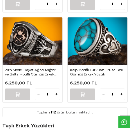
Zırh Model Hayat Ağacı Miğfer
Kalp Motifli Turkuaz Firuze Taşlı
ve Balta Motifli Gümüş Erkek
Gümüş Erkek Yüzük
Viking Yüzüğü
6.250,00
TL
6.250,00
TL
W
h
t
s
a
p
p
D
e
s
e
H
a
t
t
Toplam
112
ürün bulunmaktadır.
Taşlı Erkek Yüzükleri