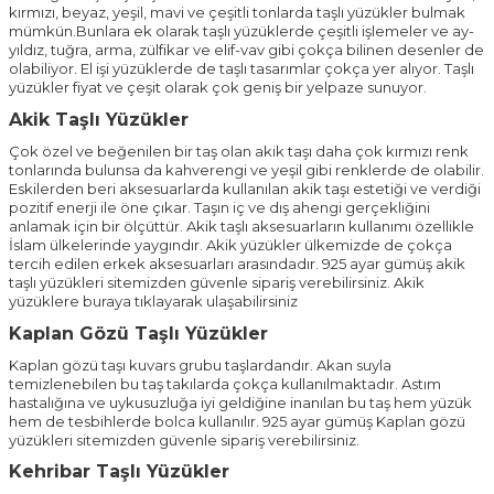
kırmızı, beyaz, yeşil, mavi ve çeşitli tonlarda taşlı yüzükler bulmak
mümkün.Bunlara ek olarak taşlı yüzüklerde çeşitli işlemeler ve ay-
yıldız, tuğra, arma, zülfikar ve elif-vav gibi çokça bilinen desenler de
olabiliyor. El işi yüzüklerde de taşlı tasarımlar çokça yer alıyor. Taşlı
yüzükler fiyat ve çeşit olarak çok geniş bir yelpaze sunuyor.
Akik Taşlı Yüzükler
Çok özel ve beğenilen bir taş olan akik taşı daha çok kırmızı renk
tonlarında bulunsa da kahverengi ve yeşil gibi renklerde de olabilir.
Eskilerden beri aksesuarlarda kullanılan akik taşı estetiği ve verdiği
pozitif enerji ile öne çıkar. Taşın iç ve dış ahengi gerçekliğini
anlamak için bir ölçüttür. Akik taşlı aksesuarların kullanımı özellikle
İslam ülkelerinde yaygındır. Akik yüzükler ülkemizde de çokça
tercih edilen erkek aksesuarları arasındadır. 925 ayar gümüş akik
taşlı yüzükleri sitemizden güvenle sipariş verebilirsiniz.
Akik
yüzüklere buraya tıklayarak ulaşabilirsiniz
Kaplan Gözü Taşlı Yüzükler
Kaplan gözü taşı kuvars grubu taşlardandır. Akan suyla
temizlenebilen bu taş takılarda çokça kullanılmaktadır. Astım
hastalığına ve uykusuzluğa iyi geldiğine inanılan bu taş hem yüzük
hem de tesbihlerde bolca kullanılır. 925 ayar gümüş Kaplan gözü
yüzükleri sitemizden güvenle sipariş verebilirsiniz.
Kehribar Taşlı Yüzükler