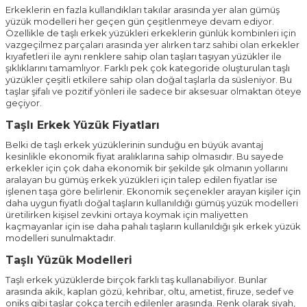
Erkeklerin en fazla kullandıkları takılar arasında yer alan gümüş
yüzük modelleri her geçen gün çeşitlenmeye devam ediyor.
Özellikle de taşlı erkek yüzükleri erkeklerin günlük kombinleri için
vazgeçilmez parçaları arasında yer alırken tarz sahibi olan erkekler
kıyafetleri ile aynı renklere sahip olan taşları taşıyan yüzükler ile
şıklıklarını tamamlıyor. Farklı pek çok kategoride oluşturulan taşlı
yüzükler çeşitli etkilere sahip olan doğal taşlarla da süsleniyor. Bu
taşlar şifalı ve pozitif yönleri ile sadece bir aksesuar olmaktan öteye
geçiyor.
Taşlı Erkek Yüzük Fiyatları
Belki de taşlı erkek yüzüklerinin sunduğu en büyük avantaj
kesinlikle ekonomik fiyat aralıklarına sahip olmasıdır. Bu sayede
erkekler için çok daha ekonomik bir şekilde şık olmanın yollarını
aralayan bu gümüş erkek yüzükleri için talep edilen fiyatlar ise
işlenen taşa göre belirlenir. Ekonomik seçenekler arayan kişiler için
daha uygun fiyatlı doğal taşların kullanıldığı gümüş yüzük modelleri
üretilirken kişisel zevkini ortaya koymak için maliyetten
kaçmayanlar için ise daha pahalı taşların kullanıldığı şık erkek yüzük
modelleri sunulmaktadır.
Taşlı Yüzük Modelleri
Taşlı erkek yüzüklerde birçok farklı taş kullanabiliyor. Bunlar
arasında akik, kaplan gözü, kehribar, oltu, ametist, firuze, sedef ve
oniks gibi taşlar çokça tercih edilenler arasında. Renk olarak siyah,