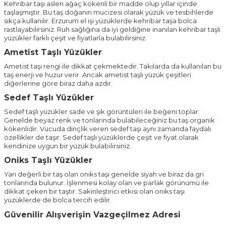
Kehribar taşı aslen ağaç kökenli bir madde olup yıllar içinde
taşlaşmıştır. Bu taş doğanın mucizesi olarak yüzük ve tesbihlerde
sıkça kullanılır. Erzurum el işi yüzüklerde kehribar taşa bolca
rastlayabilirsiniz. Ruh sağlığına da iyi geldiğine inanılan kehribar taşlı
yüzükler farklı çeşit ve fiyatlarla bulabilirsiniz.
Ametist Taşlı Yüzükler
Ametist taşı rengi ile dikkat çekmektedir. Takılarda da kullanılan bu
taş enerji ve huzur verir. Ancak ametist taşlı yüzük çeşitleri
diğerlerine göre biraz daha azdır.
Sedef Taşlı Yüzükler
Sedef taşlı yüzükler sade ve şık görüntüleri ile beğeni toplar.
Genelde beyaz renk ve tonlarında bulabileceğiniz bu taş organik
kökenlidir. Vücuda dinçlik veren sedef taşı aynı zamanda faydalı
özellikler de taşır. Sedef taşlı yüzüklerde çeşit ve fiyat olarak
kendinize uygun bir yüzük bulabilirsiniz.
Oniks Taşlı Yüzükler
Yarı değerli bir taş olan oniks taşı genelde siyah ve biraz da gri
tonlarında bulunur. İşlenmesi kolay olan ve parlak görünümü ile
dikkat çeken bir taştır. Sakinleştirici etkisi olan oniks taşı
yüzüklerde de bolca tercih edilir.
Güvenilir Alışverişin Vazgeçilmez Adresi