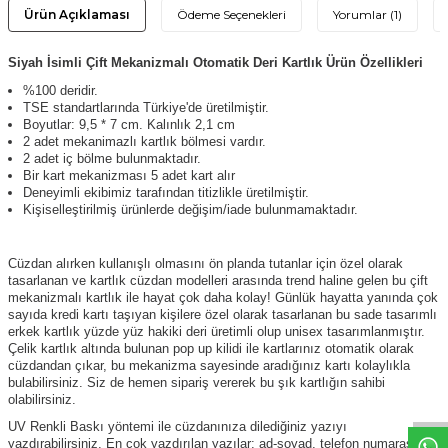
Ürün Açıklaması
Ödeme Seçenekleri
Yorumlar (1)
Siyah İsimli Çift Mekanizmalı Otomatik Deri Kartlık Ürün Özellikleri
%100 deridir.
TSE standartlarında Türkiye'de üretilmiştir.
Boyutlar: 9,5 * 7 cm. Kalınlık 2,1 cm
2 adet mekanimazlı kartlık bölmesi vardır.
2 adet iç bölme bulunmaktadır.
Bir kart mekanizması 5 adet kart alır
Deneyimli ekibimiz tarafından titizlikle üretilmiştir.
Kişiselleştirilmiş ürünlerde değişim/iade bulunmamaktadır.
Cüzdan alırken kullanışlı olmasını ön planda tutanlar için özel olarak
tasarlanan ve kartlık cüzdan modelleri arasında trend haline gelen bu çift
mekanizmalı kartlık ile hayat çok daha kolay! Günlük hayatta yanında çok
sayıda kredi kartı taşıyan kişilere özel olarak tasarlanan bu sade tasarımlı
erkek kartlık yüzde yüz hakiki deri üretimli olup unisex tasarımlanmıştır.
W
h
t
s
a
p
p
D
e
s
e
H
a
t
t
Çelik kartlık altında bulunan pop up kilidi ile kartlarınız otomatik olarak
cüzdandan çıkar, bu mekanizma sayesinde aradığınız kartı kolaylıkla
bulabilirsiniz. Siz de hemen sipariş vererek bu şık kartlığın sahibi
olabilirsiniz.
UV Renkli Baskı yöntemi ile cüzdanınıza dilediğiniz yazıyı
yazdırabilirsiniz. En çok yazdırılan yazılar: ad-soyad, telefon numarası,