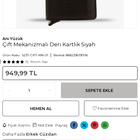
Anı Yüzük
Çift Mekanizmalı Deri Kartlık Siyah
Ürün Kodu :
5237-CIFT-ANI-01
Barkod :
8682336190116
(1)
Yorum Yap
949,99
TL
SEPETE EKLE
HEMEN AL
Favorilerime Ekle
Fiyat Alarmı
Not Ekle
Paylaş
Daha Fazla
Erkek Cüzdan