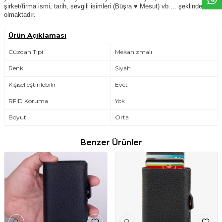
şirket/firma ismi, tarih, sevgili isimleri (Büşra ♥ Mesut) vb ... şeklinde
olmaktadır.
Ürün Açıklaması
Cüzdan Tipi
Mekanizmalı
Renk
Siyah
Kişiselleştirilebilir
Evet
RFID Koruma
Yok
Boyut
Orta
Benzer Ürünler