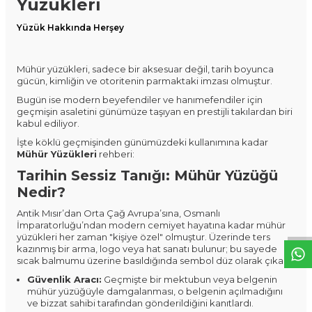
Yüzükleri
Yüzük Hakkında Herşey
Mühür yüzükleri, sadece bir aksesuar değil, tarih boyunca
gücün, kimliğin ve otoritenin parmaktaki imzası olmuştur.
Bugün ise modern beyefendiler ve hanımefendiler için
geçmişin asaletini günümüze taşıyan en prestijli takılardan biri
kabul ediliyor.
İşte köklü geçmişinden günümüzdeki kullanımına kadar
Mühür Yüzükleri
rehberi:
Tarihin Sessiz Tanığı: Mühür Yüzüğü
W
h
t
s
a
p
p
D
e
s
e
H
a
t
t
Nedir?
Antik Mısır’dan Orta Çağ Avrupa’sına, Osmanlı
İmparatorluğu’ndan modern cemiyet hayatına kadar mühür
yüzükleri her zaman "kişiye özel" olmuştur. Üzerinde ters
kazınmış bir arma, logo veya hat sanatı bulunur; bu sayede
sıcak balmumu üzerine basıldığında sembol düz olarak çıkar.
Güvenlik Aracı:
Geçmişte bir mektubun veya belgenin
mühür yüzüğüyle damgalanması, o belgenin açılmadığını
ve bizzat sahibi tarafından gönderildiğini kanıtlardı.