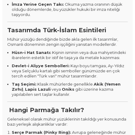
İmza Yerine Geçen Takı:
Okuma yazma oranının düşük
olduğu dönemlerde, bu yüzükler hukuki bir imza niteliği
taşıyordu.
Tasarımda Türk-İslam Esintileri
Mühür yüzüğü dendiğinde bizde akla gelen ilk tasarımlar,
Osmanlı döneminin zengin işçiliğini yansıtan modellerdir.
Hüsn-i Hat Sanatı:
Kişinin isminin veya dua mahiyetindeki
ibarelerin estetik bir istif ile taşa ya da metale kazınması.
Devlet-i Aliyye Sembolleri:
Kayı boyu tamgası, Ay-Yıldız
veya Selçuklu kartalı gibi semboller günümüzde en çok
tercih edilen "Türk vari" mühür tasarımlarıdır.
Taş Seçimi:
Klasik mühürlerde genellikle
Akik (Yemen
Zırhı)
,
Lapis Lazuli
veya
Oniks
gibi üzerine kazıma
yapılabilen sert taşlar kullanılır.
Hangi Parmağa Takılır?
Geleneksel olarak mühür yüzüklerinin takıldığı yer konusunda
bazı yerleşik alışkanlıklar vardır:
Serçe Parmak (Pinky Ring):
Avrupa geleneğinde mühür