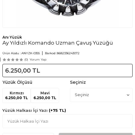
Anı Yüzük
Ay Yıldızlı Komando Uzman Çavuş Yüzüğü
Ürün Kodu :
ANYZK-0355
Barkod :
8682336243072
(0)
Yorum Yap
6.250,00
TL
Yüzük Ölçüsü
Seçiniz
Kırmızı
Mavi
6.250,00 TL
6.250,00 TL
Yüzük Halkası İçi Yazı
(+75 TL)