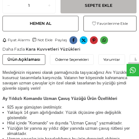
SEPETE EKLE
HEMEN AL
Favorilerime Ekle
W
h
t
s
a
p
p
D
e
s
e
H
a
t
t
Fiyat Alarmı
Not Ekle
Paylaş
Daha Fazla
Kara Kuvvetleri Yüzükleri
Ürün Açıklaması
Ödeme Seçenekleri
Yorumlar
İa
Mesleğinizin nişanesi olarak parmağınızda taşıyacağınız Anı Yüzükleri
kusursuz tasarımlarla karşınızda. Vatanın her köşesinde kahramanca
savaşan uzman çavuşlar için özel olarak tasarlanan bu yüzüğü şimdi
güvenle sipariş verin!
Ay Yıldızlı Komando Uzman Çavuş Yüzüğü Ürün Özellikleri
925 ayar gümüşten üretilmiştir.
Yaklaşık 14 gram ağırlığındadır. Yüzük ölçüsüne göre değişiklik
gösterebilir.
Hilal içinde "Komando" ve dışında "Uzman Çavuş" yazmaktadır.
Yüzüğün bir yanına ay yıldız diğer yanında uzman çavuş rütbesi yer
almaktadır.
Uzman çavuşlar için hazırladığımız bu ürün deneyimli ekibimiz