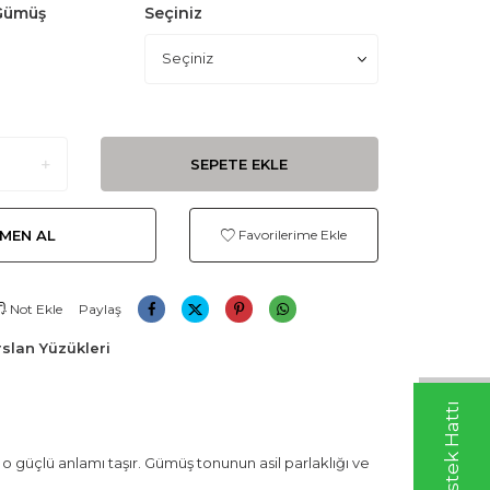
Gümüş
Seçiniz
SEPETE EKLE
MEN AL
Favorilerime Ekle
Not Ekle
Paylaş
slan Yüzükleri
 o güçlü anlamı taşır. Gümüş tonunun asil parlaklığı ve