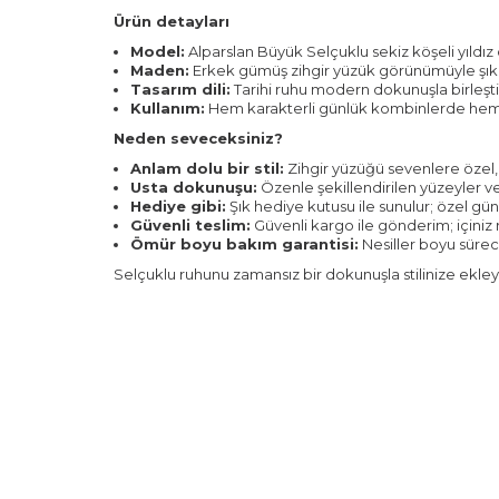
Ürün detayları
Model:
Alparslan Büyük Selçuklu sekiz köşeli yıldız 
Maden:
Erkek gümüş zihgir yüzük görünümüyle şık v
Tasarım dili:
Tarihi ruhu modern dokunuşla birleşt
Kullanım:
Hem karakterli günlük kombinlerde hem 
Neden seveceksiniz?
Anlam dolu bir stil:
Zihgir yüzüğü sevenlere özel, S
Usta dokunuşu:
Özenle şekillendirilen yüzeyler ve d
Hediye gibi:
Şık hediye kutusu ile sunulur; özel günl
Güvenli teslim:
Güvenli kargo ile gönderim; içiniz r
Ömür boyu bakım garantisi:
Nesiller boyu süre
Selçuklu ruhunu zamansız bir dokunuşla stilinize ekley