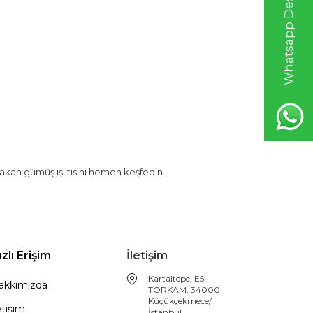
Whatsapp Destek Hattı
i yakan gümüş ışıltısını hemen keşfedin.
ızlı Erişim
İletişim
Kartaltepe, E5
akkımızda
TORKAM, 34000
Küçükçekmece/
etişim
İstanbul