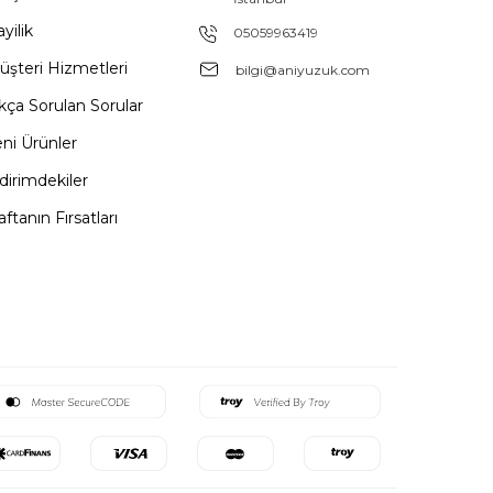
yilik
05059963419
üşteri Hizmetleri
bilgi@aniyuzuk.com
kça Sorulan Sorular
ni Ürünler
dirimdekiler
ftanın Fırsatları