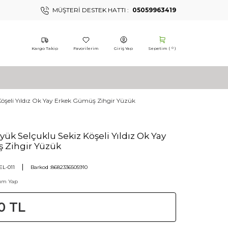
MÜŞTERI DESTEK HATTI :
05059963419
Kargo Takip
Favorilerim
Giriş Yap
Sepetim (
)
0
Köşeli Yıldız Ok Yay Erkek Gümüş Zihgir Yüzük
ük Selçuklu Sekiz Köşeli Yıldız Ok Yay
 Zihgir Yüzük
L-011
Barkod :
8682336505910
um Yap
0
TL