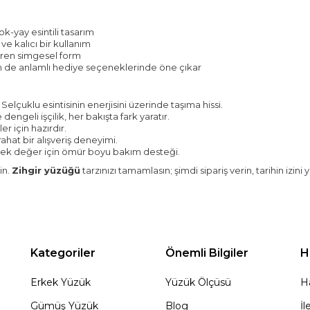
ok-yay esintili tasarım
e kalıcı bir kullanım
iren simgesel form
de anlamlı hediye seçeneklerinde öne çıkar
elçuklu esintisinin enerjisini üzerinde taşıma hissi.
engeli işçilik, her bakışta fark yaratır.
er için hazırdır.
ahat bir alışveriş deneyimi.
cek değer için ömür boyu bakım desteği.
in.
Zihgir yüzüğü
tarzınızı tamamlasın; şimdi sipariş verin, tarihin izin
Kategoriler
Önemli Bilgiler
H
Erkek Yüzük
Yüzük Ölçüsü
H
Gümüş Yüzük
Blog
İl