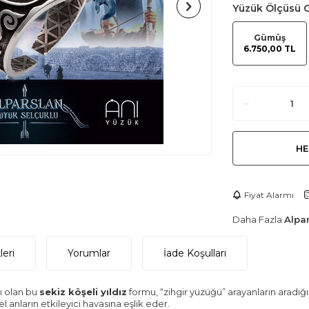
Yüzük Ölçüsü
Gümüş
6.750,00 TL
HE
Fiyat Alarmı
Daha Fazla
Alpar
eri
Yorumlar
İade Koşulları
sı olan bu
sekiz köşeli yıldız
formu, “zihgir yüzüğü” arayanların aradığı
 anların etkileyici havasına eşlik eder.