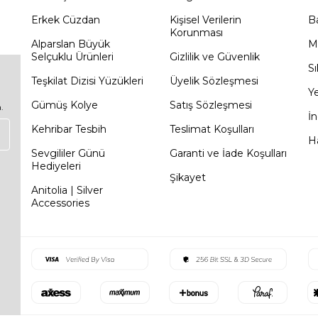
Erkek Cüzdan
Kişisel Verilerin
Ba
Korunması
Alparslan Büyük
M
Selçuklu Ürünleri
Gizlilik ve Güvenlik
Sı
Teşkilat Dizisi Yüzükleri
Üyelik Sözleşmesi
Ye
Gümüş Kolye
Satış Sözleşmesi
.
İn
Kehribar Tesbih
Teslimat Koşulları
Ha
Sevgililer Günü
Garanti ve İade Koşulları
Hediyeleri
Şikayet
Anitolia | Silver
Accessories