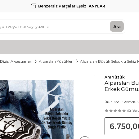
Benzersiz Parçalar Eşsiz
ANI'LAR
Ara
Dizisi Aksesuarları
Alparslan Yüzükleri
Alparslan Büyük Selçuklu Sekiz 
Anı Yüzük
Alparslan Büy
Erkek Gümüş
Ürün Kodu :
ANYZK-SE
(0)
Yor
6.750,0