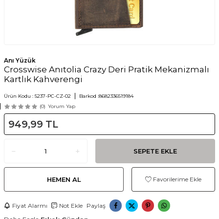
Anı Yüzük
Crosswise Anıtolia Crazy Deri Pratik Mekanizmalı
Kartlık Kahverengi
Ürün Kodu :
5237-PC-CZ-02
Barkod :
8682336519184
(0)
Yorum Yap
949,99
TL
SEPETE EKLE
HEMEN AL
Favorilerime Ekle
Fiyat Alarmı
Not Ekle
Paylaş