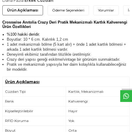
Daha Fazla
Erkek Cüzdan
Ürün Açıklaması
Ödeme Seçenekleri
Yorumlar
İa
Crosswise Anıtolia Crazy Deri Pratik Mekanizmalı Kartlık Kahverengi
Ürün Özellikleri
%100 hakiki deridir.
Boyutlar: 10 * 6 cm. Kalınlık 1,2 cm
1 adet mekanizmalı bölme (5 kart alır) + önde 1 adet kartlık bölmesi +
arkada 1 adet kartlık bölmesi vardır.
Deneyimli ekibimiz tarafından titizlikle üretilmiştir.
Crazy deri yapısı gereği eskitme/vintage bir görünüm sunmaktadır.
Pratik ve mekanizmalı yapısıyla her daim kolaylıkla kullanabileceğiniz
W
h
t
s
a
p
p
D
e
s
e
H
a
t
t
bir modeldir.
Ürün Açıklaması
Cüzdan Tipi
Kartlık, Mekanizmalı
Renk
Kahverengi
Kişiselleştirilebilir
Hayır
RFID Koruma
Yok
Boyut
Orta