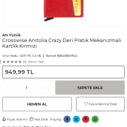
Anı Yüzük
Crosswise Anıtolia Crazy Deri Pratik Mekanizmalı
Kartlık Kırmızı
Ürün Kodu :
5237-PC-CZ-06
Barkod :
8682336519122
(0)
Yorum Yap
949,99
TL
SEPETE EKLE
HEMEN AL
Favorilerime Ekle
Fiyat Alarmı
Not Ekle
Paylaş