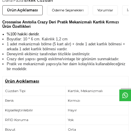
Daha Fazla
Erkek Cüzdan
Ürün Açıklaması
Ödeme Seçenekleri
Yorumlar
İa
Crosswise Anıtolia Crazy Deri Pratik Mekanizmalı Kartlık Kırmızı
Ürün Özellikleri
%100 hakiki deridir.
Boyutlar: 10 * 6 cm. Kalınlık 1,2 cm
1 adet mekanizmalı bölme (5 kart alır) + önde 1 adet kartlık bölmesi +
arkada 1 adet kartlık bölmesi vardır.
Deneyimli ekibimiz tarafından titizlikle üretilmiştir.
Crazy deri yapısı gereği eskitme/vintage bir görünüm sunmaktadır.
Pratik ve mekanizmalı yapısıyla her daim kolaylıkla kullanabileceğiniz
W
h
t
s
a
p
p
D
e
s
e
H
a
t
t
bir modeldir.
Ürün Açıklaması
Cüzdan Tipi
Kartlık, Mekanizmalı
Renk
Kırmızı
Kişiselleştirilebilir
Hayır
RFID Koruma
Yok
Boyut
Orta