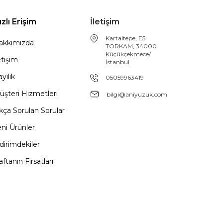
ızlı Erişim
İletişim
Kartaltepe, E5
akkımızda
TORKAM, 34000
Küçükçekmece/
etişim
İstanbul
yilik
05059963419
üşteri Hizmetleri
bilgi@aniyuzuk.com
kça Sorulan Sorular
ni Ürünler
dirimdekiler
ftanın Fırsatları