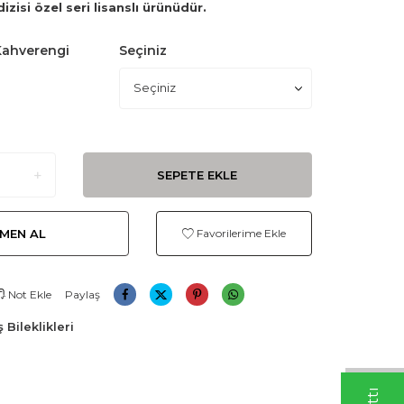
dizisi özel seri lisanslı ürünüdür.
ahverengi
Seçiniz
SEPETE EKLE
MEN AL
Favorilerime Ekle
Not Ekle
Paylaş
ş Bileklikleri