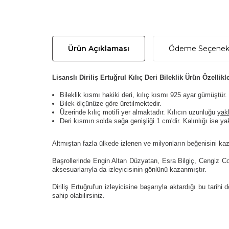
Ürün Açıklaması
Ödeme Seçenekl
Lisanslı Diriliş Ertuğrul Kılıç Deri Bileklik Ürün Özellikle
Bileklik kısmı hakiki deri, kılıç kısmı 925 ayar gümüştür.
Bilek ölçünüze göre üretilmektedir.
Üzerinde kılıç motifi yer almaktadır. Kılıcın uzunluğu
yak
Deri kısmın solda sağa genişliği 1 cm'dir. Kalınlığı ise y
Altmıştan fazla ülkede izlenen ve milyonların beğenisini kaz
Başrollerinde Engin Altan Düzyatan, Esra Bilgiç, Cengiz Coş
aksesuarlarıyla da izleyicisinin gönlünü kazanmıştır.
Diriliş Ertuğrul'un izleyicisine başarıyla aktardığı bu tar
sahip olabilirsiniz.