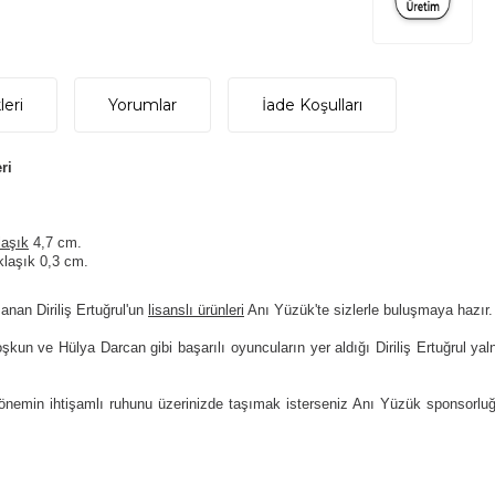
eri
Yorumlar
İade Koşulları
ri
laşık
4,7 cm.
aklaşık 0,3 cm.
anan Diriliş Ertuğrul'un
lisanslı ürünleri
Anı Yüzük'te sizlerle buluşmaya hazır.
kun ve Hülya Darcan gibi başarılı oyuncuların yer aldığı Diriliş Ertuğrul yaln
ihi dönemin ihtişamlı ruhunu üzerinizde taşımak isterseniz Anı Yüzük sponsorlu