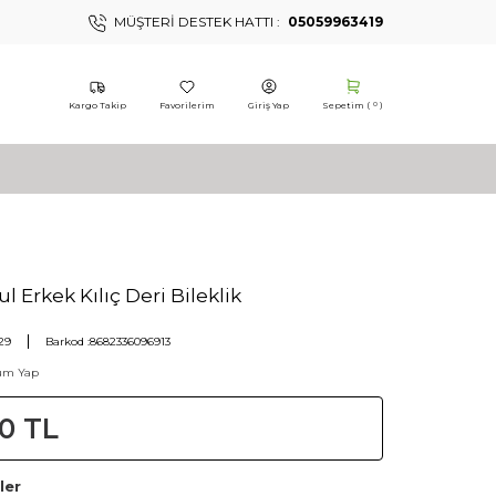
MÜŞTERI DESTEK HATTI :
05059963419
Kargo Takip
Favorilerim
Giriş Yap
Sepetim (
)
0
ul Erkek Kılıç Deri Bileklik
29
Barkod :
8682336096913
um Yap
0
TL
ler