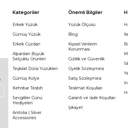
Kategoriler
Önemli Bilgiler
H
Erkek Yüzük
Yüzük Ölçüsü
H
Gümüş Yüzük
Blog
İl
Erkek Cüzdan
Kişisel Verilerin
Ba
Korunması
Alparslan Büyük
M
Selçuklu Ürünleri
Gizlilik ve Güvenlik
Sı
Teşkilat Dizisi Yüzükleri
Üyelik Sözleşmesi
Ye
Gümüş Kolye
Satış Sözleşmesi
.
İn
Kehribar Tesbih
Teslimat Koşulları
Ha
Sevgililer Günü
Garanti ve İade Koşulları
Hediyeleri
Şikayet
Anitolia | Silver
Accessories