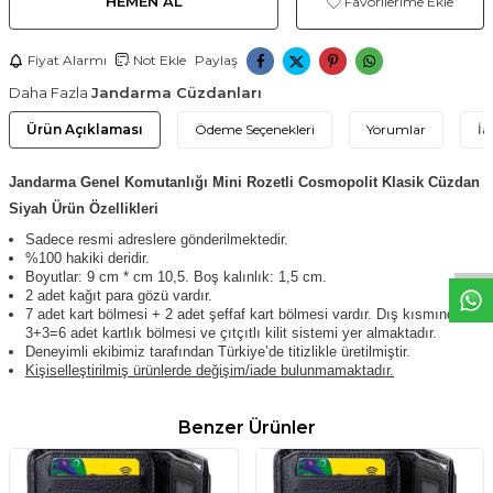
HEMEN AL
Favorilerime Ekle
Fiyat Alarmı
Not Ekle
Paylaş
Daha Fazla
Jandarma Cüzdanları
Ürün Açıklaması
Ödeme Seçenekleri
Yorumlar
İa
Jandarma Genel Komutanlığı Mini Rozetli Cosmopolit Klasik Cüzdan
W
h
t
s
a
p
p
D
e
s
e
H
a
t
t
Siyah Ürün Özellikleri
Sadece resmi adreslere gönderilmektedir.
%100 hakiki deridir.
Boyutlar: 9 cm * cm 10,5. Boş kalınlık: 1,5 cm.
2 adet kağıt para gözü vardır.
7 adet kart bölmesi + 2 adet şeffaf kart bölmesi vardır. Dış kısmında da
3+3=6 adet kartlık bölmesi ve çıtçıtlı kilit sistemi yer almaktadır.
Deneyimli ekibimiz tarafından Türkiye’de titizlikle üretilmiştir.
Kişiselleştirilmiş ürünlerde değişim/iade bulunmamaktadır.
Benzer Ürünler