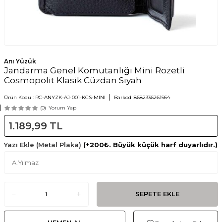
Anı Yüzük
Jandarma Genel Komutanlığı Mini Rozetli
Cosmopolit Klasik Cüzdan Siyah
Ürün Kodu :
RC-ANYZK-AJ-001-KCS-MINI
Barkod :
8682336261564
(0)
Yorum Yap
1.189,99
TL
Yazı Ekle (Metal Plaka)
(+200₺. Büyük küçük harf duyarlıdır.)
SEPETE EKLE