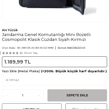
Anı Yüzük
Jandarma Genel Komutanlığı Mini Rozetli
Cosmopolit Klasik Cüzdan Siyah-Kırmızı
Ürün Kodu :
RC-ANYZK-AJ-001-KCSZ-MINI
Barkod :
8682336261243
(0)
Yorum Yap
1.189,99
TL
Yazı Ekle (Metal Plaka)
(+200₺. Büyük küçük harf duyarlıdır.)
SEPETE EKLE