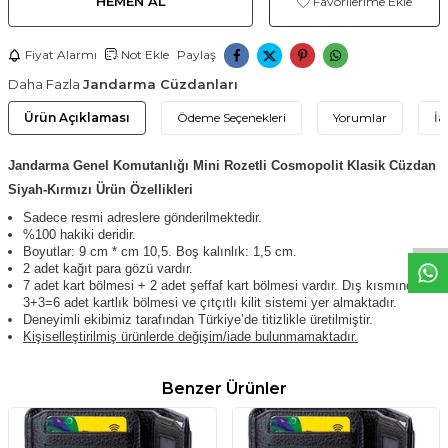
HEMEN AL
Favorilerime Ekle
Fiyat Alarmı
Not Ekle
Paylaş
Daha Fazla
Jandarma Cüzdanları
Ürün Açıklaması
Ödeme Seçenekleri
Yorumlar
İa
Jandarma Genel Komutanlığı Mini Rozetli Cosmopolit Klasik Cüzdan
W
h
t
s
a
p
p
D
e
s
e
H
a
t
t
Siyah-Kırmızı Ürün Özellikleri
Sadece resmi adreslere gönderilmektedir.
%100 hakiki deridir.
Boyutlar: 9 cm * cm 10,5. Boş kalınlık: 1,5 cm.
2 adet kağıt para gözü vardır.
7 adet kart bölmesi + 2 adet şeffaf kart bölmesi vardır. Dış kısmında da
3+3=6 adet kartlık bölmesi ve çıtçıtlı kilit sistemi yer almaktadır.
Deneyimli ekibimiz tarafından Türkiye’de titizlikle üretilmiştir.
Kişiselleştirilmiş ürünlerde değişim/iade bulunmamaktadır.
Benzer Ürünler