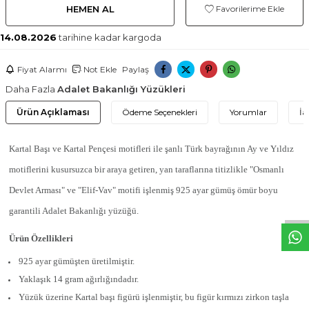
HEMEN AL
Favorilerime Ekle
14.08.2026
tarihine kadar kargoda
Fiyat Alarmı
Not Ekle
Paylaş
Daha Fazla
Adalet Bakanlığı Yüzükleri
Ürün Açıklaması
Ödeme Seçenekleri
Yorumlar
İa
Kartal Başı ve Kartal Pençesi motifleri ile şanlı Türk bayrağının Ay ve Yıldız
W
h
t
s
a
p
p
D
e
s
e
H
a
t
t
motiflerini kusursuzca bir araya getiren, yan taraflarına titizlikle "Osmanlı
Devlet Arması" ve "Elif-Vav" motifi işlenmiş 925 ayar gümüş ömür boyu
garantili Adalet Bakanlığı yüzüğü.
Ürün Özellikleri
925 ayar gümüşten üretilmiştir.
Yaklaşık 14 gram ağırlığındadır.
Yüzük üzerine Kartal başı figürü işlenmiştir, bu figür kırmızı zirkon taşla