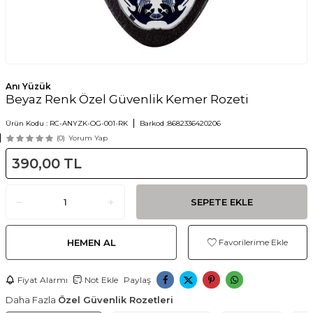
Anı Yüzük
Beyaz Renk Özel Güvenlik Kemer Rozeti
Ürün Kodu :
RC-ANYZK-OG-001-RK
Barkod :
8682336420206
(0)
Yorum Yap
390,00
TL
SEPETE EKLE
HEMEN AL
Favorilerime Ekle
Fiyat Alarmı
Not Ekle
Paylaş
Daha Fazla
Özel Güvenlik Rozetleri