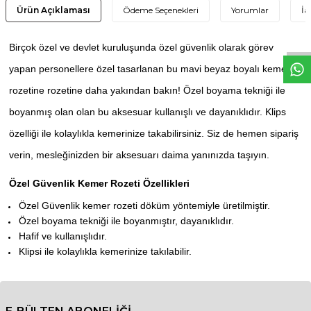
W
h
t
s
a
p
p
D
e
s
e
H
a
t
t
Ürün Açıklaması
Ödeme Seçenekleri
Yorumlar
İa
Birçok özel ve devlet kuruluşunda özel güvenlik olarak görev
yapan personellere özel tasarlanan bu mavi beyaz boyalı kemer
rozetine rozetine daha yakından bakın! Özel boyama tekniği ile
boyanmış olan olan bu aksesuar kullanışlı ve dayanıklıdır. Klips
özelliği ile kolaylıkla kemerinize takabilirsiniz. Siz de hemen sipariş
verin, mesleğinizden bir aksesuarı daima yanınızda taşıyın.
Özel Güvenlik Kemer Rozeti Özellikleri
Özel Güvenlik kemer rozeti döküm yöntemiyle üretilmiştir.
Özel boyama tekniği ile boyanmıştır, dayanıklıdır.
Hafif ve kullanışlıdır.
Klipsi ile kolaylıkla kemerinize takılabilir.