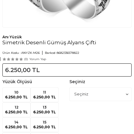
Anı Yüzük
Simetrik Desenli Gümüş Alyans Çifti
Ürün Kodu :
ANYZK-M26
Barkod :
8682336578822
(0)
Yorum Yap
6.250,00
TL
Yüzük Ölçüsü
Seçiniz
10
11
6.250,00 TL
6.250,00 TL
12
13
6.250,00 TL
6.250,00 TL
14
15
6.250,00 TL
6.250,00 TL