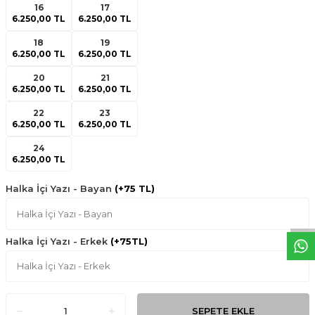
16
17
6.250,00 TL
6.250,00 TL
18
19
6.250,00 TL
6.250,00 TL
20
21
6.250,00 TL
6.250,00 TL
22
23
6.250,00 TL
6.250,00 TL
24
6.250,00 TL
W
h
t
s
a
p
p
D
e
s
e
H
a
t
t
Halka İçi Yazı - Bayan
(+75 TL)
Halka İçi Yazı - Erkek
(+75TL)
SEPETE EKLE