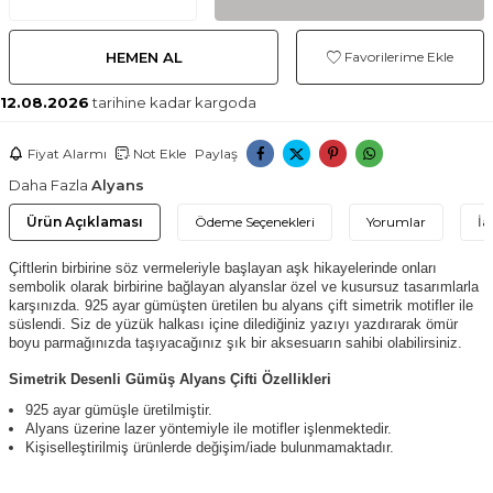
HEMEN AL
Favorilerime Ekle
12.08.2026
tarihine kadar kargoda
Fiyat Alarmı
Not Ekle
Paylaş
Daha Fazla
Alyans
Ürün Açıklaması
Ödeme Seçenekleri
Yorumlar
İa
Çiftlerin birbirine söz vermeleriyle başlayan aşk hikayelerinde onları
sembolik olarak birbirine bağlayan alyanslar özel ve kusursuz tasarımlarla
karşınızda. 925 ayar gümüşten üretilen bu alyans çift simetrik motifler ile
süslendi. Siz de yüzük halkası içine dilediğiniz yazıyı yazdırarak ömür
boyu parmağınızda taşıyacağınız şık bir aksesuarın sahibi olabilirsiniz.
Simetrik Desenli Gümüş Alyans Çifti Özellikleri
925 ayar gümüşle üretilmiştir.
Alyans üzerine lazer yöntemiyle ile motifler işlenmektedir.
Kişiselleştirilmiş ürünlerde değişim/iade bulunmamaktadır.