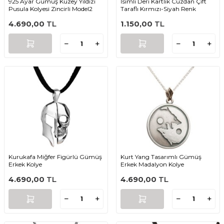
925 Ayar Gümüş Kuzey Yıldızı
İsimli Deri Kartlık Cüzdan Çift
Pusula Kolyesi Zincirli Model2
Taraflı Kırmızı-Siyah Renk
4.690,00
TL
1.150,00
TL
Kurukafa Miğfer Figürlü Gümüş
Kurt Yang Tasarımlı Gümüş
Erkek Kolye
Erkek Madalyon Kolye
4.690,00
TL
4.690,00
TL