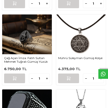
W
h
t
s
a
p
p
D
e
s
e
H
a
t
t
Çağ Açan İmza: Fatih Sultan
Mührü Süleyman Gümüş Kolye
Mehmet Tuğralı Gümüş Yüzük
6.750,00
TL
4.375,00
TL