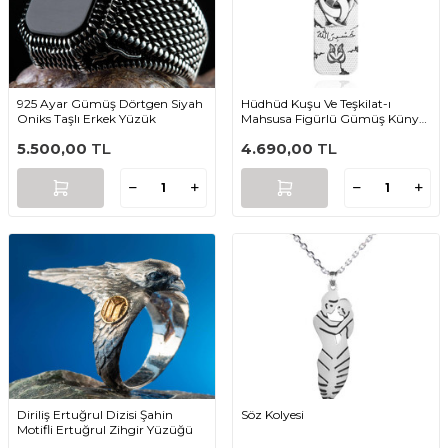
925 Ayar Gümüş Dörtgen Siyah
Hüdhüd Kuşu Ve Teşkilat-ı
Oniks Taşlı Erkek Yüzük
Mahsusa Figürlü Gümüş Künye
Kolye
5.500,00
TL
4.690,00
TL
Diriliş Ertuğrul Dizisi Şahin
Söz Kolyesi
Motifli Ertuğrul Zihgir Yüzüğü