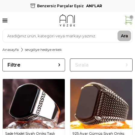
Benzersiz Parçalar Eşsiz
ANI'LAR
0
Ara
Anasayfa
sevgiliye hediye erkek
Filtre
Sırala
Sade Model Siyah Oniks Taşlı
925 Ayar Gümüş Siyah Oniks