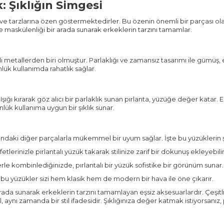
: Şıklığın Simgesi
 ve tarzlarına özen göstermektedirler. Bu özenin önemli bir parçası ol
e maskülenliği bir arada sunarak erkeklerin tarzını tamamlar.
 metallerden biri olmuştur. Parlaklığı ve zamansız tasarımı ile gümüş, 
ünlük kullanımda rahatlık sağlar.
Işığı kırarak göz alıcı bir parlaklık sunan pırlanta, yüzüğe değer katar. 
lük kullanıma uygun bir şıklık sunar.
ndaki diğer parçalarla mükemmel bir uyum sağlar. İşte bu yüzüklerin şı
tlerinizle pırlantalı yüzük takarak stilinize zarif bir dokunuş ekleyebilir
erle kombinlediğinizde, pırlantalı bir yüzük sofistike bir görünüm sunar.
 bu yüzükler sizi hem klasik hem de modern bir hava ile öne çıkarır.
arada sunarak erkeklerin tarzını tamamlayan eşsiz aksesuarlardır. Çeşitli 
 aynı zamanda bir stil ifadesidir. Şıklığınıza değer katmak istiyorsanı