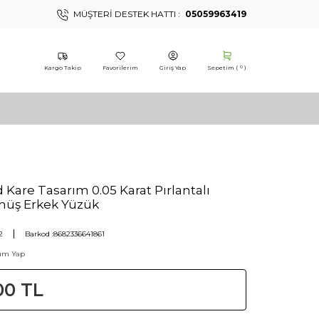
MÜŞTERI DESTEK HATTI :
05059963419
Kargo Takip
Favorilerim
Giriş Yap
Sepetim (
)
0
Kare Tasarım 0.05 Karat Pırlantalı
üş Erkek Yüzük
2
Barkod :
8682336641861
um Yap
00
TL