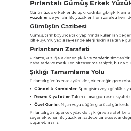
Pırlantalı Gümüş Erkek Yüzük
Günümüzde erkekler de tıpkı kadınlar gibi şıklıklarına
yüzükler
de yer alır. Bu yüzükler, hem zarafeti hem d
Gümüşün Cazibesi
Gümüş, tarih boyunca takı yapımında kullanılan değerli
ciltle uyumlu yapısı sayesinde alerji riskini azaltır ve g
Pırlantanın Zarafeti
Pırlanta, yüzüğe eklenen şıklık ve zarafetin simgesidir. 
daha sade ve maskülen bir tasarıma sahiptir, bu da gün
Şıklığı Tamamlama Yolu
Pırlantalı gümüş erkek yüzükler, bir erkeğin gardırobu
Gündelik Kombinler
: Spor giyim veya günlük kıyafe
Resmi Kıyafetler
: Takım elbise gibi resmi kıyafetl
Özel Günler
: Nişan veya düğün gibi özel günlerde,
Pırlantalı gümüş erkek yüzükler, şıklığı ve zarafeti bir 
seçenek sunar. Bu yüzükler, sadece bir aksesuar değil,
düşünebilirsiniz.