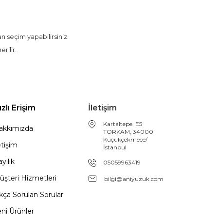
an seçim yapabilirsiniz.
rilir.
ızlı Erişim
İletişim
Kartaltepe, E5
akkımızda
TORKAM, 34000
Küçükçekmece/
etişim
İstanbul
yilik
05059963419
üşteri Hizmetleri
bilgi@aniyuzuk.com
kça Sorulan Sorular
ni Ürünler