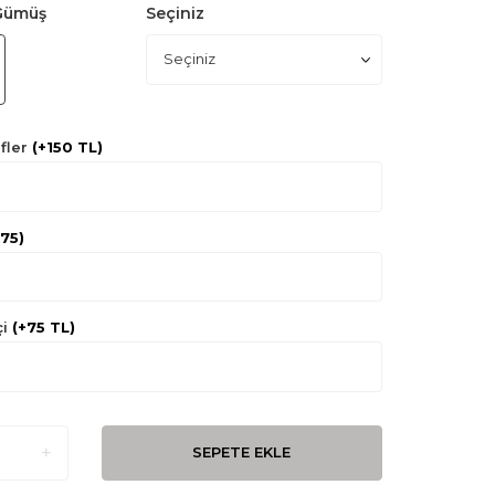
Gümüş
Seçiniz
fler
(+150 TL)
+75)
i
(+75 TL)
SEPETE EKLE