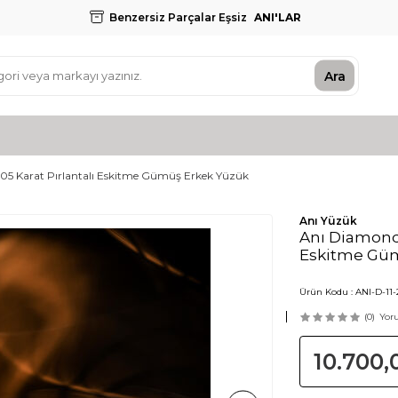
Benzersiz Parçalar Eşsiz
ANI'LAR
Ara
05 Karat Pırlantalı Eskitme Gümüş Erkek Yüzük
Anı Yüzük
Anı Diamond 
Eskitme Güm
Ürün Kodu :
ANI-D-11-
(0)
Yor
10.700,