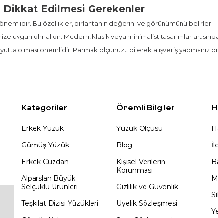
 Dikkat Edilmesi Gerekenler
tı önemlidir. Bu özellikler, pırlantanın değerini ve görünümünü belirler.
linize uygun olmalıdır. Modern, klasik veya minimalist tasarımlar arasınd
yutta olması önemlidir. Parmak ölçünüzü bilerek alışveriş yapmanız öne
Kategoriler
Önemli Bilgiler
H
Erkek Yüzük
Yüzük Ölçüsü
H
Gümüş Yüzük
Blog
İl
Erkek Cüzdan
Kişisel Verilerin
Ba
Korunması
Alparslan Büyük
M
Selçuklu Ürünleri
Gizlilik ve Güvenlik
Sı
Teşkilat Dizisi Yüzükleri
Üyelik Sözleşmesi
Ye