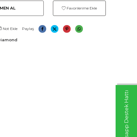
MEN AL
Favorilerime Ekle
Not Ekle
Paylaş
Diamond
Whatsapp Destek Hattı