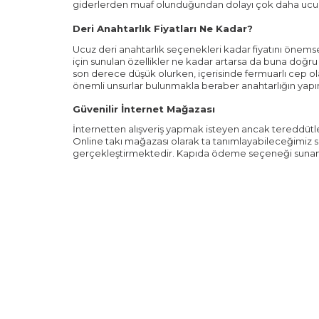
giderlerden muaf olunduğundan dolayı çok daha ucuz fi
Deri Anahtarlık Fiyatları Ne Kadar?
Ucuz deri anahtarlık seçenekleri kadar fiyatını önemse
için sunulan özellikler ne kadar artarsa da buna doğru 
son derece düşük olurken, içerisinde fermuarlı cep olan
önemli unsurlar bulunmakla beraber anahtarlığın yapım
Güvenilir İnternet Mağazası
İnternetten alışveriş yapmak isteyen ancak tereddütler
Online takı mağazası olarak ta tanımlayabileceğimiz site
gerçekleştirmektedir. Kapıda ödeme seçeneği sunan s