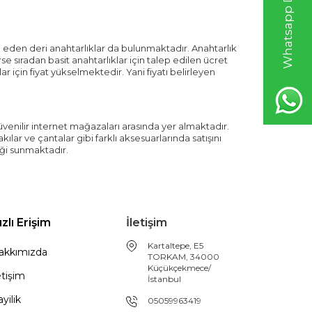
p eden deri anahtarlıklar da bulunmaktadır. Anahtarlık
e sıradan basit anahtarlıklar için talep edilen ücret
 için fiyat yükselmektedir. Yani fiyatı belirleyen
üvenilir internet mağazaları arasında yer almaktadır.
lar ve çantalar gibi farklı aksesuarlarında satışını
ği sunmaktadır.
ızlı Erişim
İletişim
Kartaltepe, E5
akkımızda
TORKAM, 34000
Küçükçekmece/
etişim
İstanbul
yilik
05059963419