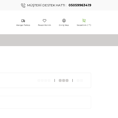
MÜŞTERI DESTEK HATTI :
05059963419
Kargo Takip
Favorilerim
Giriş Yap
Sepetim (
)
0