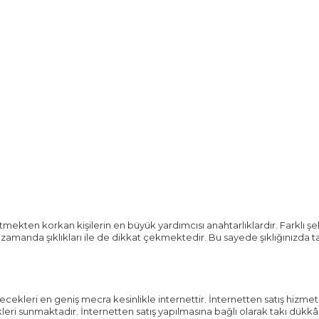
mekten korkan kişilerin en büyük yardımcısı anahtarlıklardır. Farklı şek
 zamanda şıklıkları ile de dikkat çekmektedir. Bu sayede şıklığınızda t
ilecekleri en geniş mecra kesinlikle internettir. İnternetten satış hizmet
leri sunmaktadır. İnternetten satış yapılmasına bağlı olarak takı dükkâ