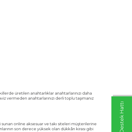
illerde üretilen anahtarlıklar anahtarlarınızı daha
aviz vermeden anahtarlarınızı derli toplu taşımanız
Whatsapp Destek Hattı
i sunan online aksesuar ve takı siteleri müşterilerine
nlarının son derece yüksek olan dükkân kirası gibi