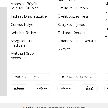
Korunması
Alparslan Büyük
M
Selçuklu Ürünleri
Gizlilik ve Güvenlik
Sı
Teşkilat Dizisi Yüzükleri
Üyelik Sözleşmesi
Ye
Gümüş Kolye
Satış Sözleşmesi
.
İn
Kehribar Tesbih
Teslimat Koşulları
Ha
Sevgililer Günü
Garanti ve İade Koşulları
Hediyeleri
Şikayet
Anitolia | Silver
Accessories
T
-Soft
E-Ticaret
Sistemleriyle Hazırlanmıştır.