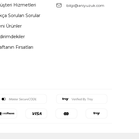
üşteri Hizmetleri
bilgi@aniyuzuk.com
kça Sorulan Sorular
ni Ürünler
dirimdekiler
ftanın Fırsatları