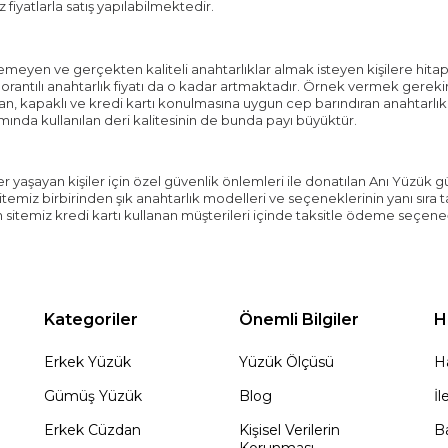
yatlarla satış yapılabilmektedir.
meyen ve gerçekten kaliteli anahtarlıklar almak isteyen kişilere hita
orantılı anahtarlık fiyatı da o kadar artmaktadır. Örnek vermek gerekirs
, kapaklı ve kredi kartı konulmasına uygun cep barındıran anahtarlıklar
ında kullanılan deri kalitesinin de bunda payı büyüktür.
 yaşayan kişiler için özel güvenlik önlemleri ile donatılan Anı Yüzük g
miz birbirinden şık anahtarlık modelleri ve seçeneklerinin yanı sıra takı
itemiz kredi kartı kullanan müşterileri içinde taksitle ödeme seçene
Kategoriler
Önemli Bilgiler
H
Erkek Yüzük
Yüzük Ölçüsü
H
Gümüş Yüzük
Blog
İl
Erkek Cüzdan
Kişisel Verilerin
Ba