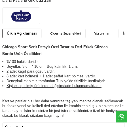
Daha Fazla
Erkek Cüzdan
Ürün Açıklaması
Ödeme Seçenekleri
Yorumlar
İa
Chicago Sport Şerit Detaylı Özel Tasarım Deri
Erkek Cüzdan
Bordo
Ürün Özellikleri
%100 hakiki deridir.
Boyutlar: 9 cm * 10 cm. Boş kalınlık: 1 cm.
2 adet kağıt para gözü vardır.
8 adet kart bölmesi + 1 adet şeffaf kart bölmesi vardır.
.
Deneyimli ekibimiz tarafından Türkiye’de titizlikle üretilmiştir
Kişiselleştirilmiş ürünlerde değişim/iade bulunmamaktadır.
W
h
t
s
a
p
p
D
e
s
e
H
a
t
t
Kart ve paralarınızı her daim yanınıza taşıyabilmenize olanak sağlayacak
bu fonksiyonel ve kaliteli deri cüzdan ile kombinlerinizi şık bir aksesuar ile
tamamlayın. İster kendinize bir jest ister sevdiklerinize özel bir hediye
olacak bu klasik cüzdanı kaçırmayın!