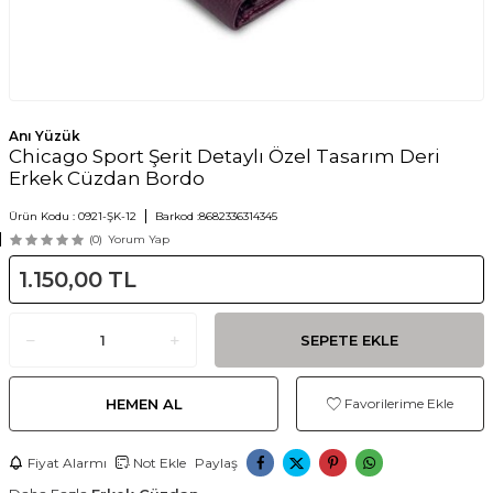
Anı Yüzük
Chicago Sport Şerit Detaylı Özel Tasarım Deri
Erkek Cüzdan Bordo
Ürün Kodu :
0921-ŞK-12
Barkod :
8682336314345
(0)
Yorum Yap
1.150,00
TL
SEPETE EKLE
HEMEN AL
Favorilerime Ekle
Fiyat Alarmı
Not Ekle
Paylaş